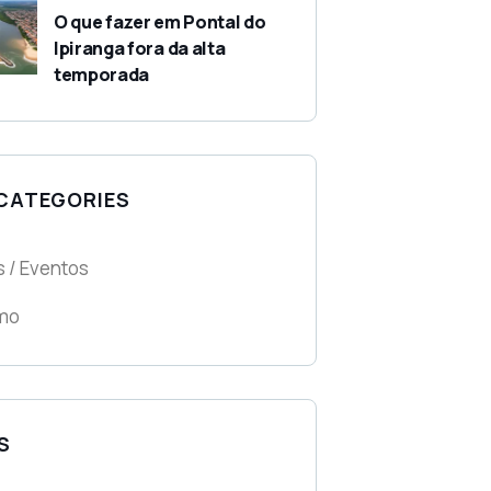
O que fazer em Pontal do
Ipiranga fora da alta
temporada
 CATEGORIES
s / Eventos
mo
S