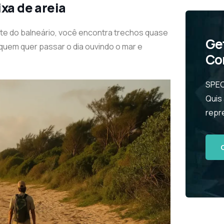
xa de areia
rte do balneário, você encontra trechos quase
Ge
 quem quer passar o dia ouvindo o mar e
Co
SPEC
Quis
repr