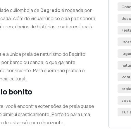
Cabo
idade quilombola de
Degredo
é rodeada por
ocada. Além do visual rúngico e da paz sonora,
desc
ores, cheios de histórias e saberes locais.
Fest
litor
luga
a
é a única praia de naturismo do Espírito
 por barco ou canoa, o que garante
natu
ade consciente. Para quem não pratica o
Pont
cia cultural.
prai
zio bonito
sos
orte, você encontra extensões de praia quase
Turi
o diminui drasticamente. Perfeito para uma
 de estar só com o horizonte.