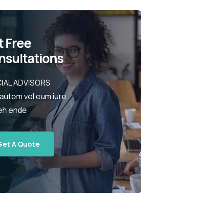
t Free
nsultations
IAL ADVISORS
 autem vel eum iure
eh ende
Get A Quote