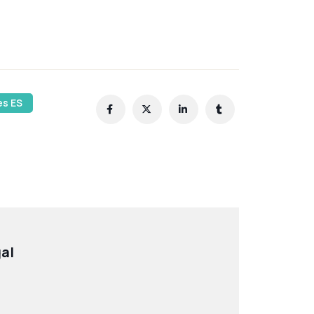
es ES
gal