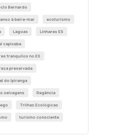
clo Bernardo
anso à beira-mar
ecoturismo
a
Lagoas
Linhares ES
al capixaba
res tranquilos no ES
reza preservada
al do Ipiranga
as selvagens
Regência
sego
Trilhas Ecológicas
smo
turismo consciente