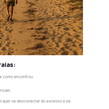
aias:
gar como encontrou.
nciais.
em quer se desconectar do excesso e se