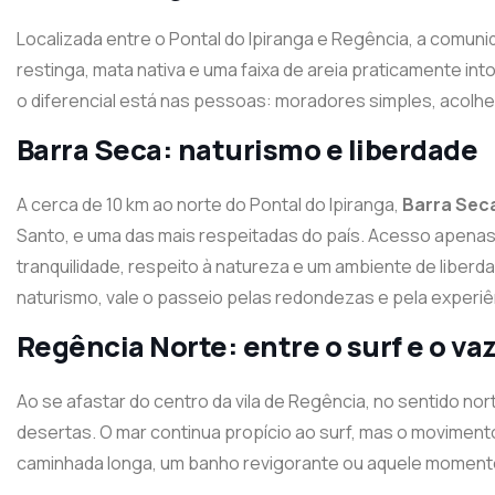
Localizada entre o Pontal do Ipiranga e Regência, a comun
restinga, mata nativa e uma faixa de areia praticamente int
o diferencial está nas pessoas: moradores simples, acolhed
Barra Seca: naturismo e liberdade
A cerca de 10 km ao norte do Pontal do Ipiranga,
Barra Sec
Santo, e uma das mais respeitadas do país. Acesso apenas
tranquilidade, respeito à natureza e um ambiente de liberd
naturismo, vale o passeio pelas redondezas e pela experiên
Regência Norte: entre o surf e o va
Ao se afastar do centro da vila de Regência, no sentido n
desertas. O mar continua propício ao surf, mas o moviment
caminhada longa, um banho revigorante ou aquele momento