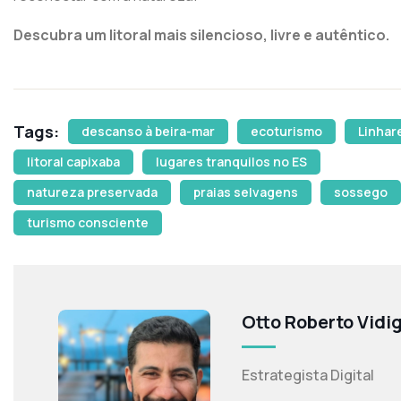
Descubra um litoral mais silencioso, livre e autêntico.
Tags:
descanso à beira-mar
ecoturismo
Linhar
litoral capixaba
lugares tranquilos no ES
natureza preservada
praias selvagens
sossego
turismo consciente
Otto Roberto Vidi
Estrategista Digital