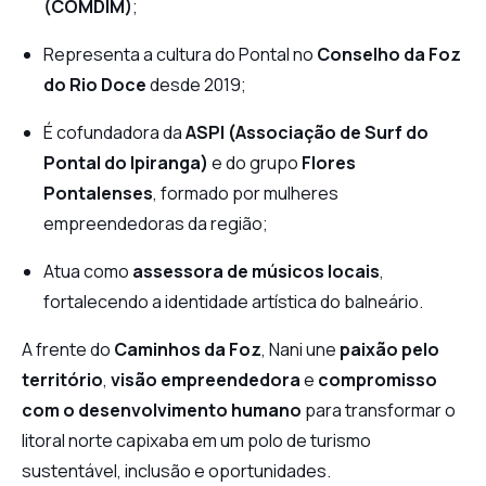
(COMDIM)
;
Representa a cultura do Pontal no
Conselho da Foz
do Rio Doce
desde 2019;
É cofundadora da
ASPI (Associação de Surf do
Pontal do Ipiranga)
e do grupo
Flores
Pontalenses
, formado por mulheres
empreendedoras da região;
Atua como
assessora de músicos locais
,
fortalecendo a identidade artística do balneário.
A frente do
Caminhos da Foz
, Nani une
paixão pelo
território
,
visão empreendedora
e
compromisso
com o desenvolvimento humano
para transformar o
litoral norte capixaba em um polo de turismo
sustentável, inclusão e oportunidades.