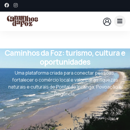
Caminhos da Foz: turismo, cultura e
oportunidades
Uma plataforma criada para conectar pessoas,
fortalecer o comércio local e valorizar as riquezas
naturais e culturais de Pontal do Ipiranga, Povoação e
Regência.