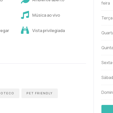
feira
Música ao vivo
Terça
regar
Vista privilegiada
Quarta
Quinta
Sexta-
Sába
Domi
 BOTECO
PET FRIENDLY