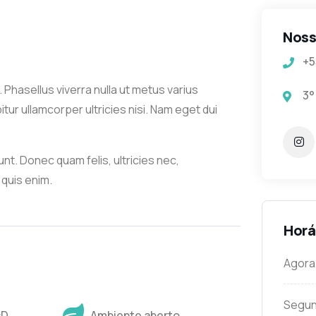
Noss
+5
. Phasellus viverra nulla ut metus varius
3°
itur ullamcorper ultricies nisi. Nam eget dui
unt. Donec quam felis, ultricies nec,
quis enim.
Horá
Agora
Segun
cD
Ambiente aberto